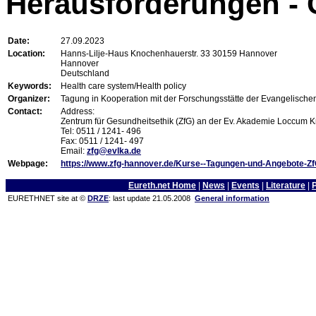
Herausforderungen - 
Date:
27.09.2023
Location:
Hanns-Lilje-Haus Knochenhauerstr. 33 30159 Hannover
Hannover
Deutschland
Keywords:
Health care system/Health policy
Organizer:
Tagung in Kooperation mit der Forschungsstätte der Evangelisch
Contact:
Address:
Zentrum für Gesundheitsethik (ZfG) an der Ev. Akademie Loccum 
Tel: 0511 / 1241- 496
Fax: 0511 / 1241- 497
Email:
zfg@evlka.de
Webpage:
https://www.zfg-hannover.de/Kurse--Tagungen-und-Angebote-
Eureth.net Home
|
News
|
Events
|
Literature
|
EURETHNET site at ©
DRZE
: last update 21.05.2008
General information