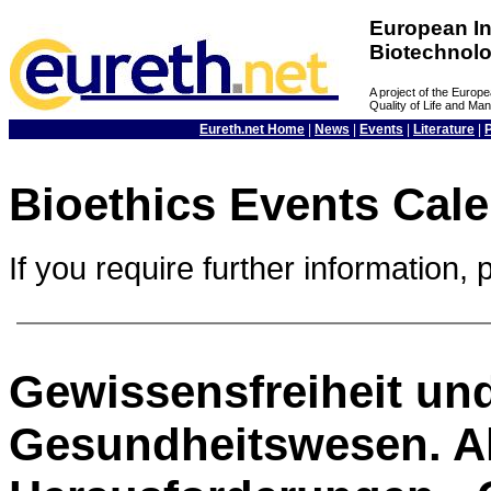
European In
Biotechnol
A project of the Euro
Quality of Life and M
Eureth.net Home
|
News
|
Events
|
Literature
|
Bioethics Events Cal
If you require further information, 
Gewissensfreiheit un
Gesundheitswesen. Ak