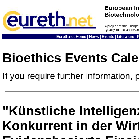
European In
Biotechnol
A project of the Euro
Quality of Life and M
Eureth.net Home
|
News
|
Events
|
Literature
|
Bioethics Events Cal
If you require further information, 
"Künstliche Intelligen
Konkurrent in der Wir