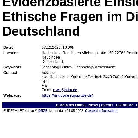
Evidenzbasierte Einsi
Ethische Fragen im Dig
Deutschland
Date:
07.12.2023, 18:00h
Location:
Hochschule Reutlingen Alteburgstraße 150 72762 Reutli
Reutlingen
Deutschland
Keywords:
Technology ethics - Technology assessment
Contact:
Address:
rtwe Hochschule Karlsruhe Postfach 2440 76012 Karlsru
Tel:
Fax:
Email:
rtwe@h-ka.de
Webpage:
https://ringvorlesung.rtwe.de/
Eureth.net Home
|
News
|
Events
|
Literature
|
EURETHNET site at ©
DRZE
: last update 21.05.2008
General information