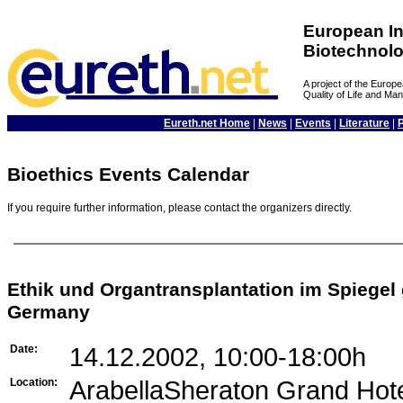
European In
Biotechnol
A project of the Euro
Quality of Life and M
Eureth.net Home
|
News
|
Events
|
Literature
|
Bioethics Events Calendar
If you require further information, please contact the organizers directly.
Ethik und Organtransplantation im Spiegel
Germany
Date:
14.12.2002, 10:00-18:00h
Location:
ArabellaSheraton Grand Hot