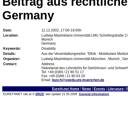
Beitrag aus rechtliche
Germany
Date:
11.12.2002, 17:00-19:00h
Location:
Ludwig-Maximilians-Universität LMU Schellingstraße 
Munich
Germany
Keywords:
Disability
Details:
Aus der Veranstaltungsreihe: "Ethik - Molekulare Mediz
Organizer:
Ludwig-Maximilians-Universität München , Munich , G
Contact:
Address:
Sekretariat des Lehrstuhls für Gehörlosen- und Schwe
Tel: +49 (0)89 / 21 80 51 17
Fax: +49 (0)89 / 21 80 63 20
Email:
busch@spedu.uni-muenchen.de
Eureth.net Home
|
News
|
Events
|
Literature
|
EURETHNET site at ©
DRZE
: last update 21.05.2008
General information