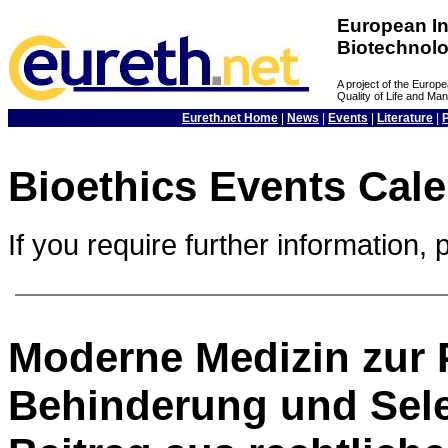
European In
Biotechnol
A project of the Euro
Quality of Life and M
Eureth.net Home
|
News
|
Events
|
Literature
|
Bioethics Events Cal
If you require further information, 
Moderne Medizin zur 
Behinderung und Selek