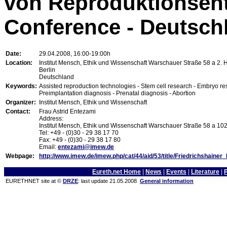
von Reproduktionsen
Conference - Deutsch
Date:
29.04.2008, 16:00-19:00h
Location:
Institut Mensch, Ethik und Wissenschaft Warschauer Straße 58 a 2. H
Berlin
Deutschland
Keywords:
Assisted reproduction technologies - Stem cell research - Embryo rese
Preimplantation diagnosis - Prenatal diagnosis - Abortion
Organizer:
Institut Mensch, Ethik und Wissenschaft
Contact:
Frau Astrid Entezami
Address:
Institut Mensch, Ethik und Wissenschaft Warschauer Straße 58 a 102
Tel: +49 - (0)30 - 29 38 17 70
Fax: +49 - (0)30 - 29 38 17 80
Email:
entezami@imew.de
Webpage:
http://www.imew.de/imew.php/cat/44/aid/53/title/Friedrichshainer
Eureth.net Home
|
News
|
Events
|
Literature
|
EURETHNET site at ©
DRZE
: last update 21.05.2008
General information