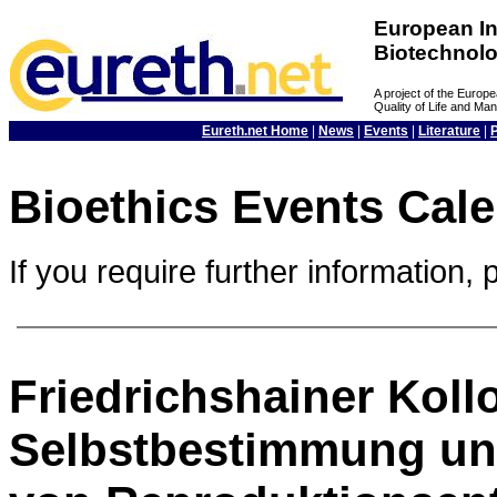
European In
Biotechnol
A project of the Euro
Quality of Life and M
Eureth.net Home
|
News
|
Events
|
Literature
|
Bioethics Events Cal
If you require further information, 
Friedrichshainer Kol
Selbstbestimmung un